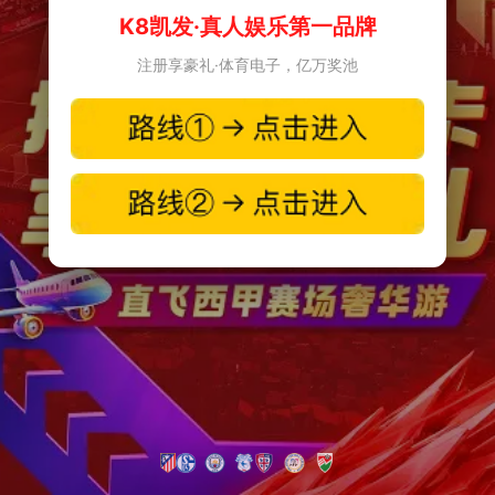
K8凯发·真人娱乐第一品牌
注册享豪礼·体育电子，亿万奖池